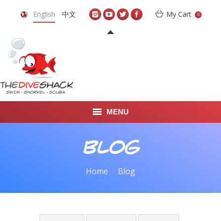
English
中文
My Cart
0
MENU
DIVE TRAVEL
Blog
ONLINE SHOP
You are here:
Home
Blog
LEARN TO SCUBA DIVE
ABOUT US