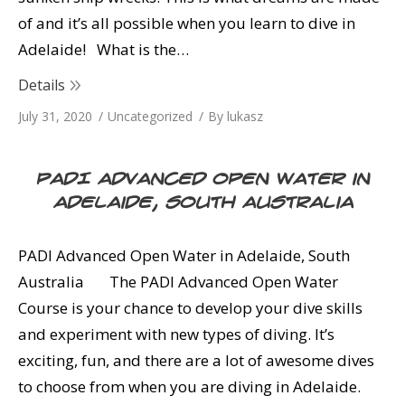
of and it’s all possible when you learn to dive in
Adelaide! What is the…
Details
July 31, 2020
Uncategorized
By
lukasz
PADI Advanced Open Water in
Adelaide, South Australia
PADI Advanced Open Water in Adelaide, South
Australia The PADI Advanced Open Water
Course is your chance to develop your dive skills
and experiment with new types of diving. It’s
exciting, fun, and there are a lot of awesome dives
to choose from when you are diving in Adelaide.