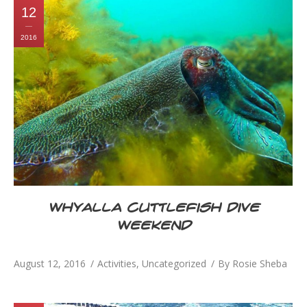
12
2016
Whyalla Cuttlefish Dive
Weekend
August 12, 2016
Activities
,
Uncategorized
By
Rosie Sheba