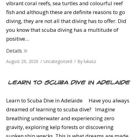
vibrant coral reefs, sea turtles and colourful reef
fish and although these are definite reasons to go
diving, they are not all that diving has to offer. Did
you know that scuba diving has a multitude of
positive…
Details
August 29, 2020
Uncategorized
By
lukasz
Learn to Scuba Dive in Adelaide
Learn to Scuba Dive in Adelaide Have you always
dreamed of learning to scuba dive? Imagine
breathing underwater and experiencing zero
gravity, exploring kelp forests or discovering
sunken ship wrecks. This is what dreams are made