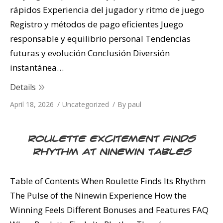
rápidos Experiencia del jugador y ritmo de juego
Registro y métodos de pago eficientes Juego
responsable y equilibrio personal Tendencias
futuras y evolución Conclusión Diversión
instantánea…
Details
April 18, 2026
Uncategorized
By
paul
Roulette excitement finds
rhythm at Ninewin tables
Table of Contents When Roulette Finds Its Rhythm
The Pulse of the Ninewin Experience How the
Winning Feels Different Bonuses and Features FAQ