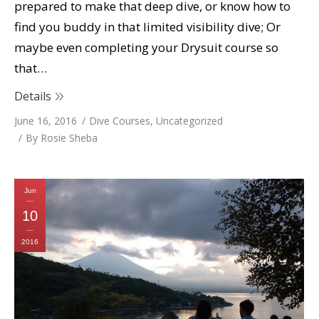
prepared to make that deep dive, or know how to
find you buddy in that limited visibility dive; Or
maybe even completing your Drysuit course so
that…
Details
June 16, 2016
Dive Courses
,
Uncategorized
By
Rosie Sheba
Jun
10
2016