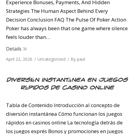
Experience Bonuses, Payments, And Hidden
Strategies The Human Aspect Behind Every
Decision Conclusion FAQ The Pulse Of Poker Action
Poker has always been that one game where silence
feels louder than…
Details
April 22, 2026
Uncategorized
By
paul
Diversión instantánea en juegos
rápidos de casino online
Tabla de Contenido Introducción al concepto de
diversión instantánea Cómo funcionan los juegos
rápidos en casinos online La tecnología detrás de
los juegos exprés Bonos y promociones en juegos