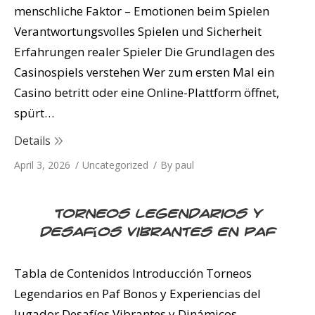
menschliche Faktor – Emotionen beim Spielen
Verantwortungsvolles Spielen und Sicherheit
Erfahrungen realer Spieler Die Grundlagen des
Casinospiels verstehen Wer zum ersten Mal ein
Casino betritt oder eine Online-Plattform öffnet,
spürt…
Details
April 3, 2026
Uncategorized
By
paul
Torneos legendarios y
desafíos vibrantes en Paf
Tabla de Contenidos Introducción Torneos
Legendarios en Paf Bonos y Experiencias del
Jugador Desafíos Vibrantes y Dinámicos