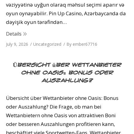
vəziyyətinə uyğun olaraq məhsul seçimi aparır və
oyun oynayabilir. Pin Up Casino, Azərbaycanda da
dəyişik oyun tərəfindən…
Details
July 9, 2026
Uncategorized
By
ember67716
Übersicht über Wettanbieter
ohne Oasis: Bonus oder
Auszahlung?
Übersicht über Wettanbieter ohne Oasis: Bonus
oder Auszahlung? Die Frage, ob man bei
Wettanbietern ohne Oasis von attraktiven Boni
oder besseren Auszahlungen profitieren kann,
beschäftigt viele Sportwetten-Fans. Wettanbieter,