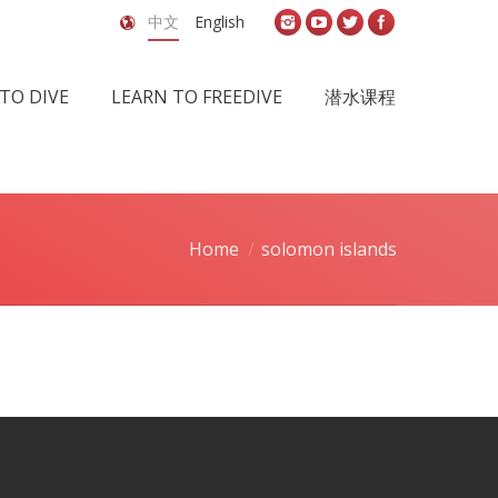
中文
English
TO DIVE
LEARN TO FREEDIVE
潜水课程
Home
solomon islands
ou are here: