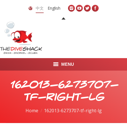
中文
English
MENU
首页
162013-6273707-
关于我们
tf-right-lg
LEARN TO DIVE
You are here:
Home
162013-6273707-tf-right-lg
LEARN TO FREEDIVE