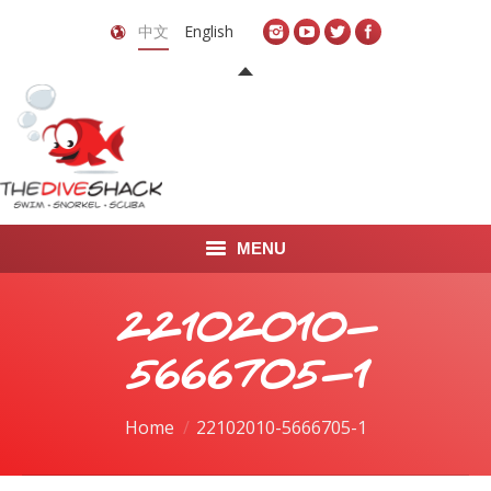
中文
English
MENU
首页
22102010-
关于我们
5666705-1
LEARN TO DIVE
You are here:
Home
22102010-5666705-1
LEARN TO FREEDIVE