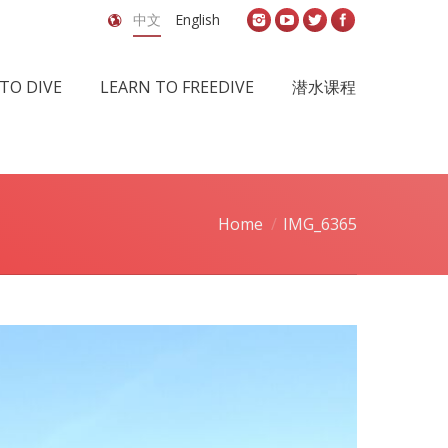
中文
English
TO DIVE
LEARN TO FREEDIVE
潜水课程
Home
IMG_6365
e: