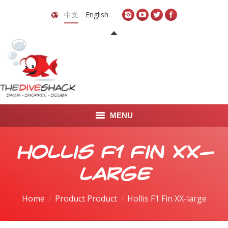
中文
English
MENU
首页
Hollis F1 Fin XX-
关于我们
large
LEARN TO DIVE
Home
Product Product
Hollis F1 Fin XX-large
LEARN TO FREEDIVE