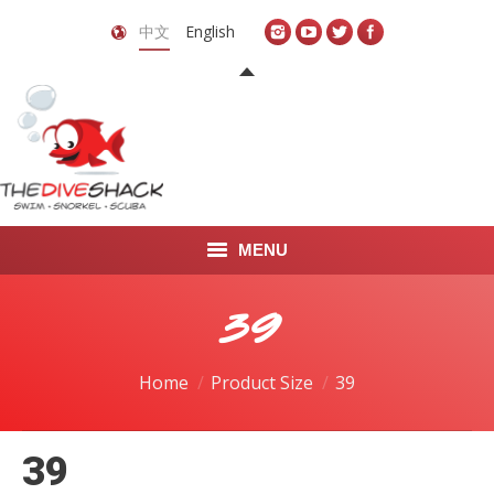
中文
English
MENU
首页
39
关于我们
Home
Product Size
39
LEARN TO DIVE
39
LEARN TO FREEDIVE