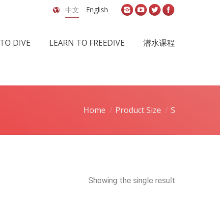
中文
English
TO DIVE
LEARN TO FREEDIVE
潜水课程
Home
Product Size
S
Showing the single result